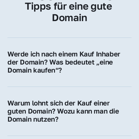
Tipps für eine gute 
Domain
Werde ich nach einem Kauf Inhaber 
der Domain? Was bedeutet „eine 
Domain kaufen“?
Ja, Sie werden der offizielle Domain-Inhaber. 
Sie erhalten alle Rechte zur Nutzung, 
Verwaltung oder Weiterveräußerung der 
Warum lohnt sich der Kauf einer 
Domain.
guten Domain? Wozu kann man die 
Domain nutzen?
Eine starke Domain steigert Sichtbarkeit, 
Vertrauen und Markenwert. Nutzen Sie sie 