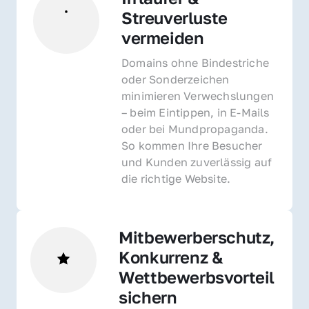
Streuverluste 
vermeiden
Domains ohne Bindestriche 
oder Sonderzeichen 
minimieren Verwechslungen 
– beim Eintippen, in E-Mails 
oder bei Mundpropaganda. 
So kommen Ihre Besucher 
und Kunden zuverlässig auf 
die richtige Website.
Mitbewerberschutz, 
Konkurrenz & 
Wettbewerbsvorteil 
sichern 