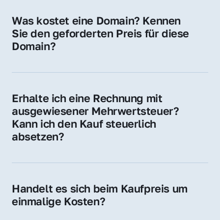
für Ihre Website, Weiterleitung, E-Mail-
Was kostet eine Domain? Kennen 
Adressen oder als digitale Investition.
Sie den geforderten Preis für diese 
Domain?
Der Preis variiert je nach Domain. Für diese 
Domain liegt ein konkreter Kaufpreis vor – 
kontaktieren Sie uns gerne für ein 
Erhalte ich eine Rechnung mit 
unverbindliches Angebot.
ausgewiesener Mehrwertsteuer? 
Kann ich den Kauf steuerlich 
absetzen?
Ja, Sie erhalten eine Rechnung mit MwSt. 
Für Unternehmen ist der Kauf in der Regel 
steuerlich absetzbar.
Handelt es sich beim Kaufpreis um 
einmalige Kosten?
Ja. Der Kaufpreis ist einmalig. Nur beim 