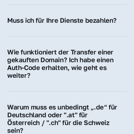
späteren Betrieb der Domain (z. B. beim 
Hosting-Anbieter) fallen geringe laufende 
Muss ich für Ihre Dienste bezahlen?
Gebühren an. Diese bewegen sich für .de 
Nein, bei uns zahlen Sie nur den Kaufpreis 
Domains bei ca. 5€ / Jahr
der Domain – ohne zusätzliche Vermittlungs- 
oder Servicegebühren.
Wie funktioniert der Transfer einer 
gekauften Domain? Ich habe einen 
Auth-Code erhalten, wie geht es 
weiter?
Mit dem Auth-Code beauftragen Sie Ihren 
Provider, die Domain zu übernehmen. Gerne 
begleiten wir Sie bei diesem einfachen und 
Warum muss es unbedingt „.de“ für 
schnellen Prozess.
Deutschland oder ".at" für 
Österreich / ".ch" für die Schweiz 
sein?